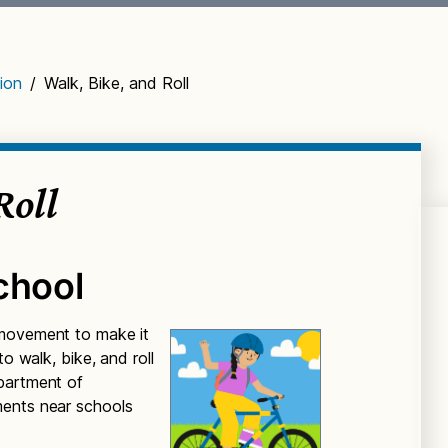
ion
/
Walk, Bike, and Roll
Roll
chool
 movement to make it
to walk, bike, and roll
partment of
ments near schools