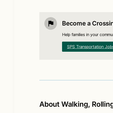
Become a Crossin
Help families in your commu
SPS Transportation Job
About Walking, Rolling