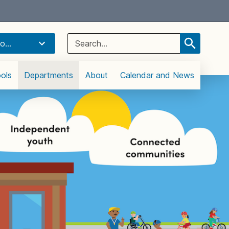
Select Language
▼
Search
o...
for:
ols
Departments
About
Calendar and News