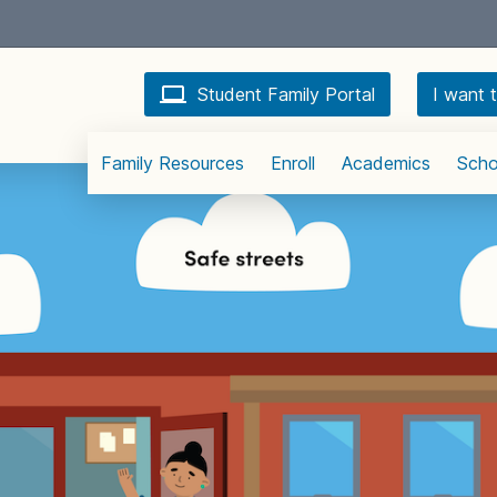
Student Family Portal
I want t
Family Resources
Enroll
Academics
Scho