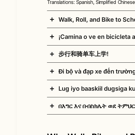
Translations: Spanish, Simplified Chine
Walk, Roll, and Bike to Sch
¡Camina o ve en bicicleta a
Why
Walking and biking to school is
congestion and pollution around sch
步行和骑单车上学!
students who walk and bike to school
[Spanish]
What
PORQUE
Caminar y andar en biciclet
Đi bộ và đạp xe đến trườn
[Simplified Chinese]
hacer ejercicio, reducir la congestió
The district’s Safe Routes to Schoo
escuelas y crear una comunidad. Los
support you in any of these ideas a
为什么
步行和骑单车上学是一种有趣
Lug iyo baaskiil dugsiga k
caminan o van en bicicleta a la escue
[Vietnamese]
染，同时可以建立社区。研究告诉我
Lead a walk to school group or 
aprender.
准备好学习！
TẠI SAO
Đi bộ và đi xe đạp đến trườ
or bike in together.
በእግር እና በብስክሌት ወደ ትምህ
[Somali]
QUE
dục, giảm ùng tắc và ô nhiễm xung q
做什么
Help with Walk to School Day o
cộng đồng. Các nghiên cứu cho biết
Waayo
U lugaynta iyo baaskiil ku 
Dirija una caminata
带领一组学生步行到
Apply for a Seattle Department 
trường sẽ tỉnh táo hơn và sẵn sàng 
[Amharic]
leh oo lagu sameeyo jimicsi, lagu 
del grupo escolar o
学校或单车列队。学
to pay for things like street mu
agagaarka dugsiyada, loona abuuro