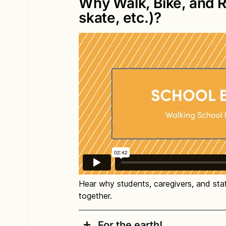
Why Walk, Bike, and Ro
un tren en bicicleta.
ĐIỀU GÌ
ለምን
ወደ ትምህርት ቤት በእግር እና ብስክሌ
生可以集合起来，一
supplies.
ardayda u socota iyo baaskiilka ku
Los estudiantes
skate, etc.)?
ለማድረግ፣በትምህርት ቤቶች አካባቢ ያለውን 
起步行或骑单车到学
Dẫn đầu một nhóm đi bộ đến tr
feejignaan dheeraad ah iyo diyaar u
Share success stories and we’ll
pueden reunirse y
ማህበረሰብ ለመፍጠር አስደሳች መንገድ ነው።ወ
校。
có thể gặp và đi bộ hoặc đạp x
newsletters.
caminar o andar en
ተማሪዎች የበለጠ ንቁ እና ለመማር ዝግጁ እ
Maxay
10月7日是帮助步行
bicicleta juntos.
Hãy giúp đỡ với Ngày đi bộ đến
上学日。
ምንድን
Hoggaami baaskiil ku imaanshah
Ayuda en el Día de
Nộp đơn xin trợ cấp của Seattl
Ardaydu we kulmikaraan iyaga o
你可以来申请西雅图
Caminar a la
ወደ ትምህርት ቤት ብእግር ወይም በብ
$1,500 để thanh toán cho nhữn
dugsiga.
交通部补助金，最高
Escuela el 7 de
ተገናኝተው አብረው በእግር ወይም ብስ
quần áo ấm mùa đông và đồ dùn
可达$1,500美元，来
octubre.
Ka Qaybqaado Maalinka Baaskii
በየትምህርት ቤት የእግር ጉዞ ቀን -ጥቅም
Chia sẻ những câu chuyện thành
支付街头壁画，冬天
Bailey Ga
Solicite una
Dalbo maalgelinta Waaxda Isgaar
các bản tin của trường và học 
Baile
穿的温暖衣服和活动
እንደ የመንገድ ላይ የግድግዳ ሥዕሎች፣
caminan e
subvención del
oo u adeegso bixinta kharashy
轮流带队
用品等费用。
ለመግዛት የሚያስችል እስከ $1,500 
cambian e
Departamento de
xilli qaboobaha, iyo kharashaa
ድጎማ ዲፓርትመንት ያመልክቱ።
来与我们分享成功的故事，我们
Transporte de
Nala wadaag guushaada si aanu
የስኬት ታሪኮች ያጋሩን እና በትምህርት 
Seattle de hasta $1,500 para pa
iyo kan degmadaba.
እናስተላልፋቸዋለን።
abrigada de invierno y suminist
Hear why students, caregivers, and staf
together.
Comparta historias de éxito y la
escolares y del distrito.
For the earth!