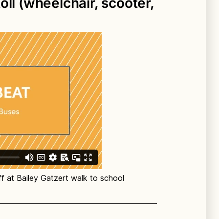
ll (wheelchair, scooter,
ት መሄድ የአካል ብቃት እንቅስቃሴ
 taga dugsiga waxay la yimaadaan
መጨናነቅ እና ብክለት ለመቀነስ እንዲሁም
ường học hoặc đoàn xe đạp. Học sinh
 ahaan inay wax bartaan!
 broadcast them in school and district
ደ ትምህርት ቤት በእግር እና በብስክሌት የሚጓዙ
e cùng nhau.
ንደሚሆኑ ጥናቶች ያሳያሉ!
 trường vào ngày 7 tháng 10.
a dugsiga ama isku taxa baaskiilada.
e Department of Transportation lên đến
o u lugaynaya ama baaskiil ku tegaya
ስክሌት የሚሄዱ ቡድን ይምሩ። ተማሪዎች
g vật như bức tranh tường đường phố,
ክሌት መሄድ ይችላሉ።
g cho sự kiện.
l ku Tagga Dugsiga ee October 7.
ት 7 ያግዙ።
 công và chúng tôi sẽ đăng chúng lên
tzert Elementary – los estudiantes
siinta Seattle ee gaareysa ilaa $1,500
khu.
y Gatzert学校学生成群结队地步行上学，家长
ሞቃታማ የክረምት ልብሶች እና የዝግጅት አቅርቦቶች
n grupos a la escuela y los padres
ada farshaxanka waddooyinka, dharka
(步行校车)。
የሚያክል ገንዘብ ለማግኘት ለሲያትል የትራንስፖርት
n quién dirige (autobús escolar a pie).
dka kulamada.
会在学校和校区新闻通讯中播出来。
 ugu soo bandhigno warsidaha dugsiga
ቤት እና በዲስትሪክት ጋዜጣዎች ላይ
gar cosas como murales callejeros, ropa
ros para eventos.
f at Bailey Gatzert walk to school
s difundiremos en los boletines