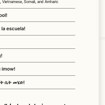
se, Vietnamese, Somali, and Amharic
ool!
 la escuela!
 a fun way to get exercise, reduce
ools, and create community. Studies say
 arrive more alert and ready to learn!
a a la escuela es una forma divertida de
g!
n y la contaminación alrededor de las
l Coordinator (Brooke Nelson) can
 estudios dicen que los estudiantes que
nd more (
brnelson1@seattleschools.org
).
的锻炼方式，可以减少学校周围的拥塞和污
u imow!
la llegan más alertas y listos para
们，步行和骑单车上学的学生更加警觉同时
bike train. Students can meet and walk
ng là một hình thức thú vị để tập thể
ርት ቤት መሄድ!
uanh trường học, đồng thời thiết lập
n October 7.
 những học sinh đi bộ và đạp xe đến
imaanshaha dugsiga waa hab madadaalo
of Transportation grant for up to $1,500
học tập!
dhimo saxmadda iyo wasakhowga
rals, warm winter clothes, and event
 bulsho. Daraasaduhu waxay yiraahdeen