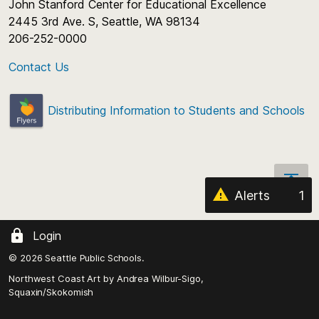
John Stanford Center for Educational Excellence
2445 3rd Ave. S, Seattle, WA 98134
206-252-0000
Contact Us
Distributing Information to Students and Schools
Alerts
1
Top
Scroll
Login
back
to
© 2026 Seattle Public Schools.
the
Northwest Coast Art by
Andrea Wilbur-Sigo,
top
Squaxin/Skokomish
of