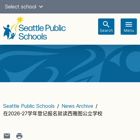
Skip
Select school
Select Language
▼
to
content
Search
Menu
Main
navigation
Seattle Public Schools
/
News Archive
/
在2026-27学年登记报名就读西雅图公立学校