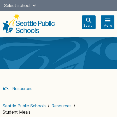
Skip
Select school
Select Language
▼
to
content
Search
Menu
Main
navigation
Resources
Seattle Public Schools
/
Resources
/
Student Meals